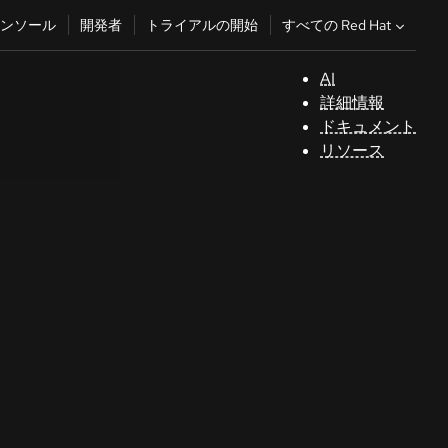
すべての Red Hat
ンソール
開発者
トライアルの開始
AI
サ
詳細情報
ポ
ドキュメント
ー
リソース
ト
コ
ン
ソ
ー
ル
開
発
者