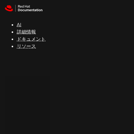
Skip to navigation
Skip to content
サ
ポ
ー
AI
ト
詳細情報
ドキュメント
リソース
コ
ン
ソ
ー
ル
開
発
者
ト
ラ