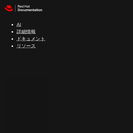
Skip to navigation
Skip to content
サ
ポ
ー
AI
ト
詳細情報
ドキュメント
リソース
コ
ン
ソ
ー
ル
開
発
者
ト
ラ