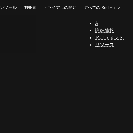
すべての Red Hat
ンソール
開発者
トライアルの開始
AI
サ
詳細情報
ポ
ドキュメント
ー
リソース
ト
コ
ン
ソ
ー
ル
開
発
者