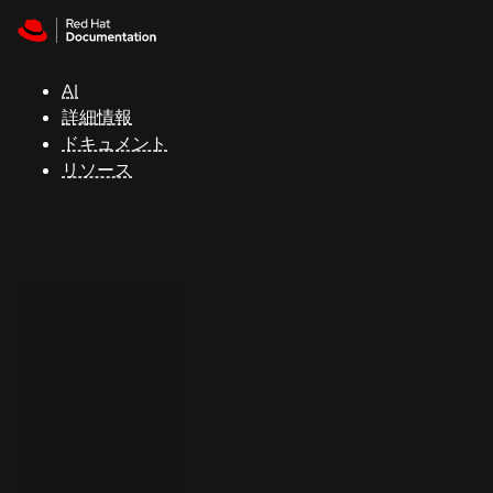
Skip to navigation
Skip to content
サ
ポ
ー
AI
ト
詳細情報
ドキュメント
リソース
コ
ン
ソ
ー
ル
開
発
者
ト
ラ