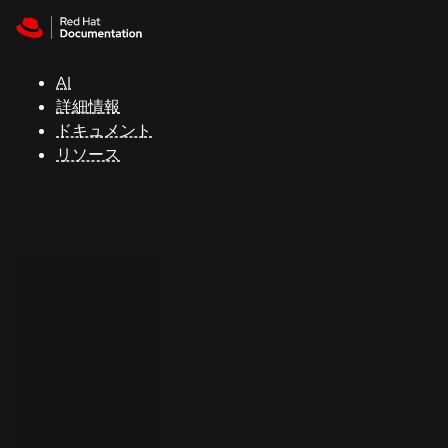
Skip to navigation
Skip to content
サ
ポ
ー
AI
ト
詳細情報
ドキュメント
リソース
コ
ン
ソ
ー
ル
開
発
者
ト
ラ