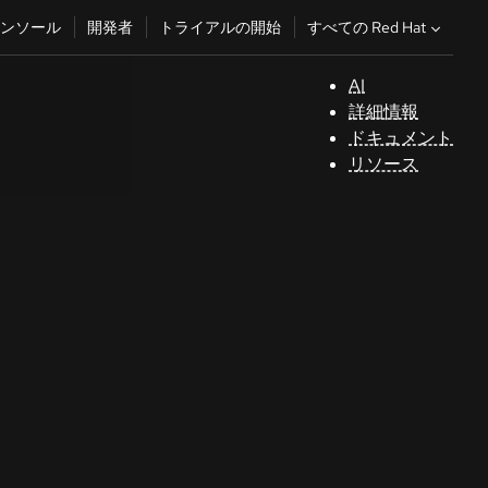
すべての Red Hat
ンソール
開発者
トライアルの開始
AI
サ
詳細情報
ポ
ドキュメント
ー
リソース
ト
コ
ン
ソ
ー
ル
開
発
者