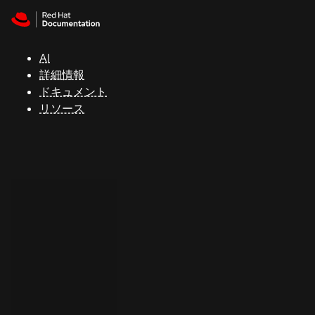
Skip to navigation
Skip to content
サ
ポ
ー
AI
ト
詳細情報
ドキュメント
リソース
コ
ン
ソ
ー
ル
開
発
者
ト
ラ