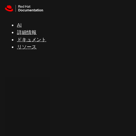
Skip to navigation
Skip to content
サ
ポ
ー
AI
ト
詳細情報
ドキュメント
リソース
コ
ン
ソ
ー
ル
開
発
者
ト
ラ