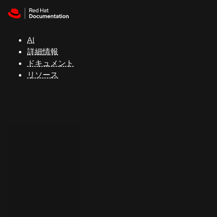
Skip to navigation
Skip to content
サ
ポ
ー
AI
ト
詳細情報
ドキュメント
リソース
コ
ン
ソ
ー
ル
開
発
者
ト
ラ