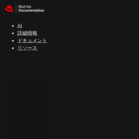
Skip to navigation
Skip to content
サ
ポ
ー
AI
ト
詳細情報
ドキュメント
リソース
コ
ン
ソ
ー
ル
開
発
者
ト
ラ