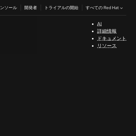
すべての Red Hat
ンソール
開発者
トライアルの開始
AI
サ
詳細情報
ポ
ドキュメント
ー
リソース
ト
コ
ン
ソ
ー
ル
開
発
者