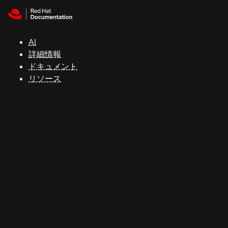
Skip to navigation
Skip to content
サ
ポ
ー
AI
ト
詳細情報
ドキュメント
リソース
コ
ン
ソ
ー
ル
開
発
者
ト
ラ