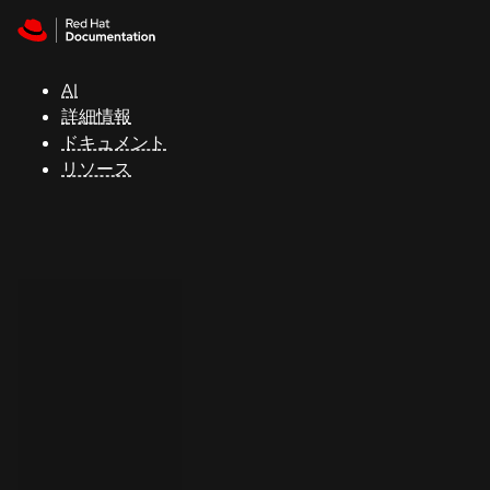
Skip to navigation
Skip to content
サ
ポ
ー
AI
ト
詳細情報
ドキュメント
リソース
コ
ン
ソ
ー
ル
開
発
者
ト
ラ