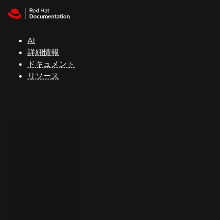
Skip to navigation
Skip to content
サ
ポ
ー
AI
ト
詳細情報
ドキュメント
リソース
コ
ン
ソ
ー
ル
開
発
者
ト
ラ