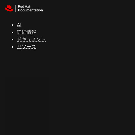
Skip to navigation
Skip to content
サ
ポ
ー
AI
ト
詳細情報
ドキュメント
リソース
コ
ン
ソ
ー
ル
開
発
者
ト
ラ