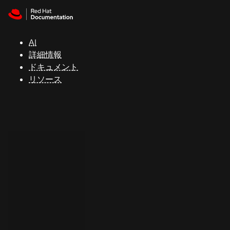
Skip to navigation
Skip to content
サ
ポ
ー
AI
ト
詳細情報
ドキュメント
リソース
コ
ン
ソ
ー
ル
開
発
者
ト
ラ