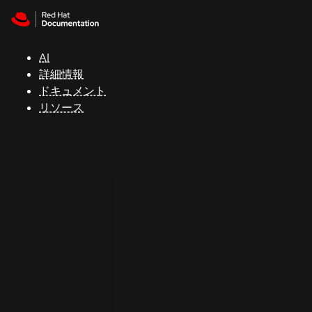
Skip to navigation
Skip to content
サ
ポ
ー
AI
ト
詳細情報
ドキュメント
リソース
コ
ン
ソ
ー
ル
開
発
者
ト
ラ