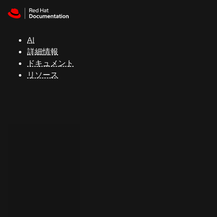
Skip to navigation
Skip to content
サ
ポ
ー
AI
ト
詳細情報
ドキュメント
リソース
コ
ン
ソ
ー
ル
開
発
者
ト
ラ