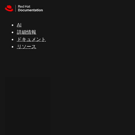
Skip to navigation
Skip to content
サ
ポ
ー
AI
ト
詳細情報
ドキュメント
リソース
コ
ン
ソ
ー
ル
開
発
者
ト
ラ