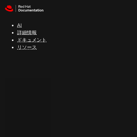
Skip to navigation
Skip to content
サ
ポ
ー
AI
ト
詳細情報
ドキュメント
リソース
コ
ン
ソ
ー
ル
開
発
者
ト
ラ