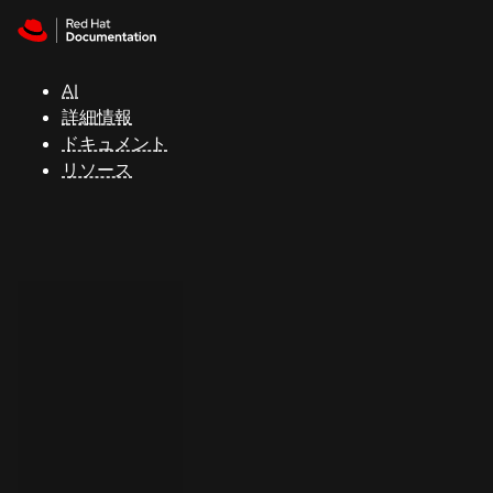
Skip to navigation
Skip to content
サ
ポ
ー
AI
ト
詳細情報
ドキュメント
リソース
コ
ン
ソ
ー
ル
開
発
者
ト
ラ