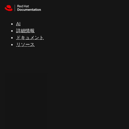
Skip to navigation
Skip to content
サ
ポ
ー
AI
ト
詳細情報
ドキュメント
リソース
コ
ン
ソ
ー
ル
開
発
者
ト
ラ