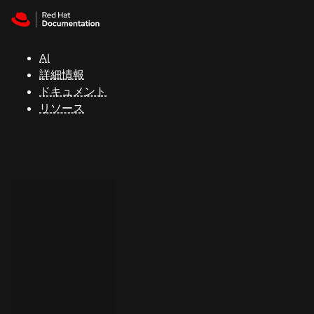
Skip to navigation
Skip to content
サ
ポ
ー
AI
ト
詳細情報
ドキュメント
リソース
コ
ン
ソ
ー
ル
開
発
者
ト
ラ