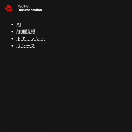
Skip to navigation
Skip to content
サ
ポ
ー
AI
ト
詳細情報
ドキュメント
リソース
コ
ン
ソ
ー
ル
開
発
者
ト
ラ