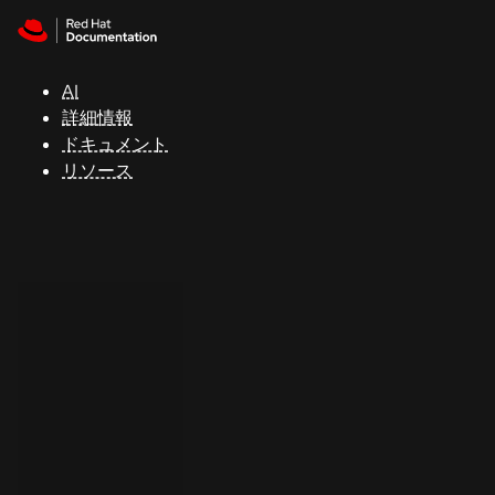
Skip to navigation
Skip to content
サ
ポ
ー
AI
ト
詳細情報
ドキュメント
リソース
コ
ン
ソ
ー
ル
開
発
者
ト
ラ