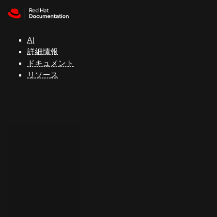
Skip to navigation
Skip to content
サ
ポ
ー
AI
ト
詳細情報
ドキュメント
リソース
コ
ン
ソ
ー
ル
開
発
者
ト
ラ