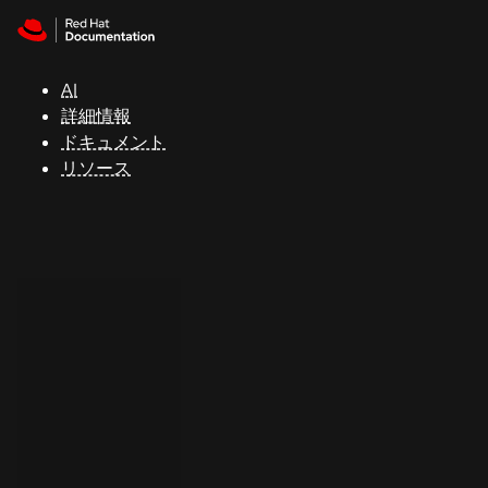
Skip to navigation
Skip to content
サ
ポ
ー
AI
ト
詳細情報
ドキュメント
リソース
コ
ン
ソ
ー
ル
開
発
者
ト
ラ