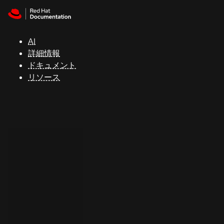
Skip to navigation
Skip to content
サ
ポ
ー
AI
ト
詳細情報
ドキュメント
リソース
コ
ン
ソ
ー
ル
開
発
者
ト
ラ