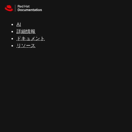
Skip to navigation
Skip to content
サ
ポ
ー
AI
ト
詳細情報
ドキュメント
リソース
コ
ン
ソ
ー
ル
開
発
者
ト
ラ