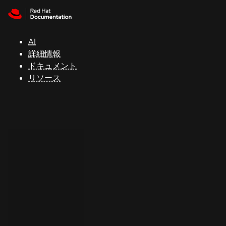
Skip to navigation
Skip to content
サ
ポ
ー
AI
ト
詳細情報
ドキュメント
リソース
コ
ン
ソ
ー
ル
開
発
者
ト
ラ