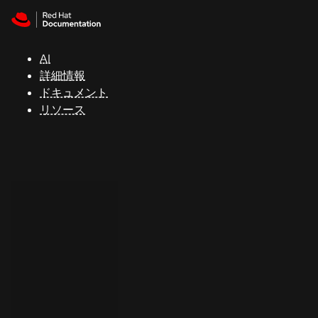
Skip to navigation
Skip to content
サ
ポ
ー
AI
ト
詳細情報
ドキュメント
リソース
コ
ン
ソ
ー
ル
開
発
者
ト
ラ