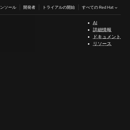
すべての Red Hat
ンソール
開発者
トライアルの開始
AI
サ
詳細情報
ポ
ドキュメント
ー
リソース
ト
コ
ン
ソ
ー
ル
開
発
者