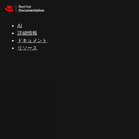
Skip to navigation
Skip to content
サ
ポ
ー
AI
ト
詳細情報
ドキュメント
リソース
コ
ン
ソ
ー
ル
開
発
者
ト
ラ