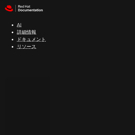
Skip to navigation
Skip to content
サ
ポ
ー
AI
ト
詳細情報
ドキュメント
リソース
コ
ン
ソ
ー
ル
開
発
者
ト
ラ