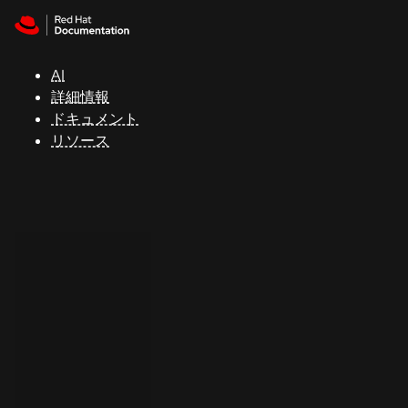
Skip to navigation
Skip to content
サ
ポ
ー
AI
ト
詳細情報
ドキュメント
リソース
コ
ン
ソ
ー
ル
開
発
者
ト
ラ