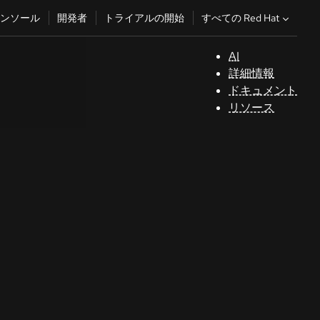
すべての Red Hat
ンソール
開発者
トライアルの開始
AI
サ
詳細情報
ポ
ドキュメント
ー
リソース
ト
コ
ン
ソ
ー
ル
開
発
者