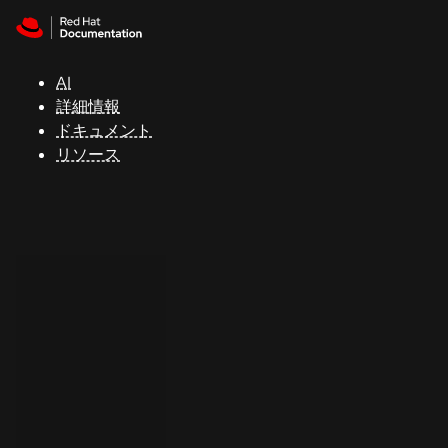
Skip to navigation
Skip to content
サ
ポ
ー
AI
ト
詳細情報
ドキュメント
リソース
コ
ン
ソ
ー
ル
開
発
者
ト
ラ