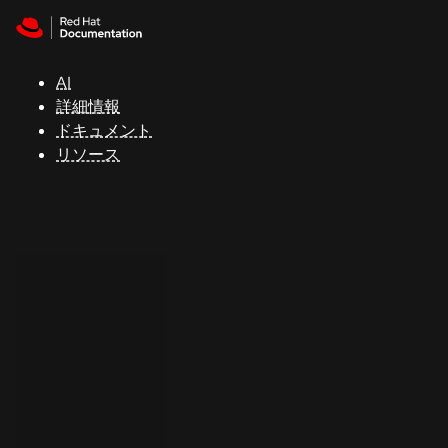
Skip to navigation
Skip to content
サ
ポ
ー
AI
ト
詳細情報
ドキュメント
リソース
コ
ン
ソ
ー
ル
開
発
者
ト
ラ