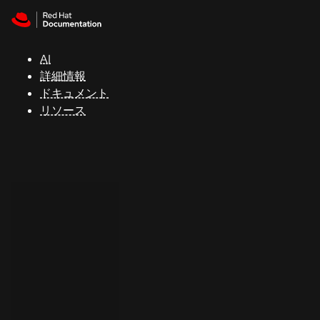
Skip to navigation
Skip to content
サ
ポ
ー
AI
ト
詳細情報
ドキュメント
リソース
コ
ン
ソ
ー
ル
開
発
者
ト
ラ