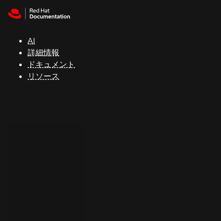
Skip to navigation
Skip to content
サ
ポ
ー
AI
ト
詳細情報
ドキュメント
リソース
コ
ン
ソ
ー
ル
開
発
者
ト
ラ