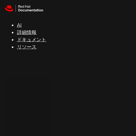
Skip to navigation
Skip to content
サ
ポ
ー
AI
ト
詳細情報
ドキュメント
リソース
コ
ン
ソ
ー
ル
開
発
者
ト
ラ