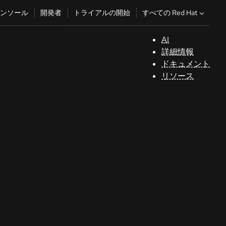
すべての Red Hat
ンソール
開発者
トライアルの開始
AI
サ
詳細情報
ポ
ドキュメント
ー
リソース
ト
コ
ン
ソ
ー
ル
開
発
者