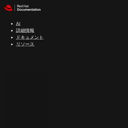
Skip to navigation
Skip to content
サ
ポ
ー
AI
ト
詳細情報
ドキュメント
リソース
コ
ン
ソ
ー
ル
開
発
者
ト
ラ