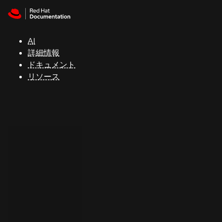
Skip to navigation
Skip to content
サ
ポ
ー
AI
ト
詳細情報
ドキュメント
リソース
コ
ン
ソ
ー
ル
開
発
者
ト
ラ