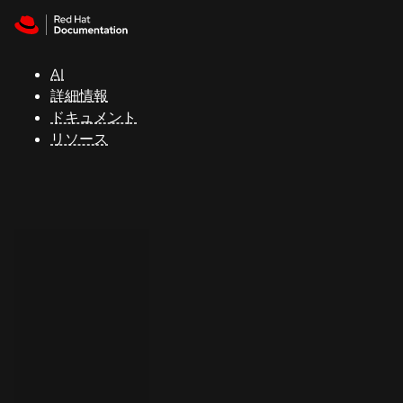
Skip to navigation
Skip to content
サ
ポ
ー
AI
ト
詳細情報
ドキュメント
リソース
コ
ン
ソ
ー
ル
開
発
者
ト
ラ