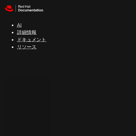
Skip to navigation
Skip to content
サ
ポ
ー
AI
ト
詳細情報
ドキュメント
リソース
コ
ン
ソ
ー
ル
開
発
者
ト
ラ