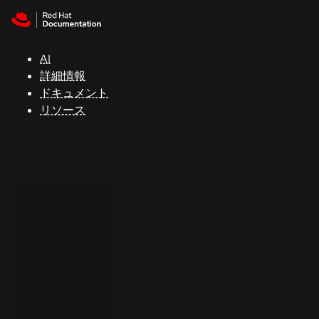
Skip to navigation
Skip to content
サ
ポ
ー
AI
ト
詳細情報
ドキュメント
リソース
コ
ン
ソ
ー
ル
開
発
者
ト
ラ