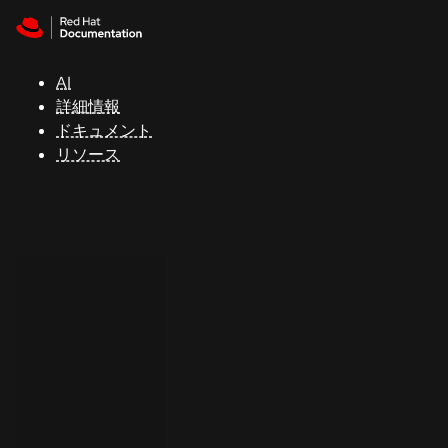
Skip to navigation
Skip to content
サ
ポ
ー
AI
ト
詳細情報
ドキュメント
リソース
コ
ン
ソ
ー
ル
開
発
者
ト
ラ