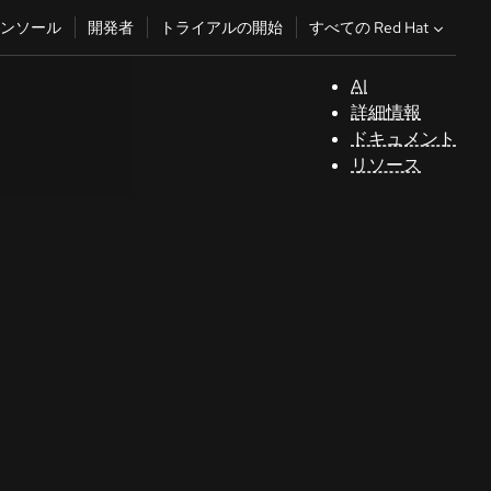
すべての Red Hat
ンソール
開発者
トライアルの開始
AI
サ
詳細情報
ポ
ドキュメント
ー
リソース
ト
コ
ン
ソ
ー
ル
開
発
者